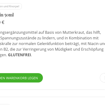
en und Knorpel
in 50ml
0
€
gsergänzungsmittel auf Basis von Mutterkraut, das hilft,
e Spannungszustände zu lindern, und in Kombination mit
skralle zur normalen Gelenkfunktion beiträgt, mit Niacin un
n B2, die zur Verringerung von Müdigkeit und Erschöpfung
agen.
GLUTENFREI
.
DEN WARENKORB LEGEN