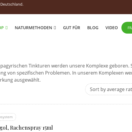
r Deutschland.
OP
NATURMETHODEN
GUT FÜR
BLOG
VIDEO
FR
spagyrischen Tinkturen werden unsere Komplexe geboren. S
dlung von spezifischen Problemen. In unserem Komplexen w
irkung ausgewählt.
Sort by average ra
system
gol, Rachenspray 15ml