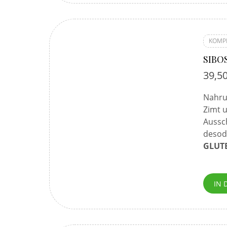
KOMP
SIBO
39,5
Nahru
Zimt u
Aussc
desod
GLUTE
IN 