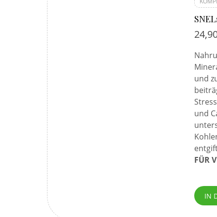
KOMP
SNELs
24,9
Nahru
Miner
und z
beiträ
Stress
und C
unter
Kohle
entgi
FÜR V
IN 