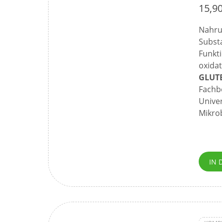
15,9
Nahru
Substa
Funkt
oxidat
GLUT
Fachb
Univer
Mikro
IN 