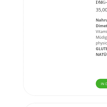
DMG-
35,0
Nahru
Dimet
Vitam
Müdigk
physio
GLUTE
NATÜR
IN 