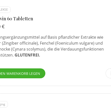
LEKSE
vin 60 Tabletten
0
€
gsergänzungsmittel auf Basis pflanzlicher Extrakte wie
 (Zingiber officinale), Fenchel (Foeniculum vulgare) und
chocke (Cynara scolymus), die die Verdauungsfunktionen
stützen.
GLUTENFREI.
DEN WARENKORB LEGEN
ging