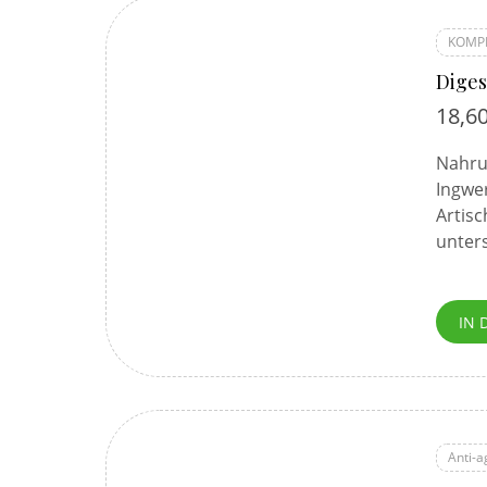
KOMP
Diges
18,6
Nahrun
Ingwer
Artis
unter
IN 
Anti-a