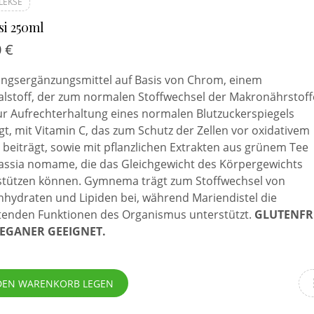
LEKSE
i 250ml
0
€
ngsergänzungsmittel auf Basis von Chrom, einem
alstoff, der zum normalen Stoffwechsel der Makronährstoff
ur Aufrechterhaltung eines normalen Blutzuckerspiegels
gt, mit Vitamin C, das zum Schutz der Zellen vor oxidativem
 beiträgt, sowie mit pflanzlichen Extrakten aus grünem Tee
assia nomame, die das Gleichgewicht des Körpergewichts
stützen können. Gymnema trägt zum Stoffwechsel von
nhydraten und Lipiden bei, während Mariendistel die
ftenden Funktionen des Organismus unterstützt.
GLUTENFRE
EGANER GEEIGNET.
DEN WARENKORB LEGEN