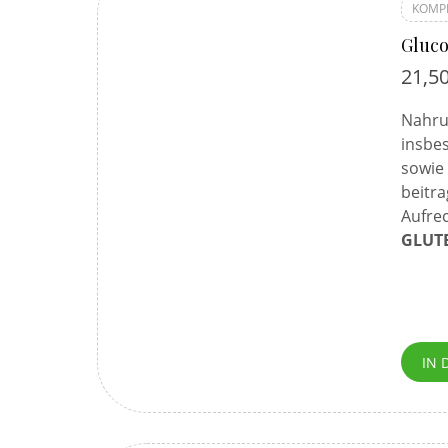
KOMP
Gluco
21,5
Nahrun
insbe
sowie 
beitra
Aufrec
GLUTE
IN 