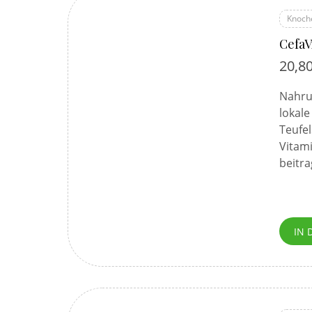
Knoch
CefaV
20,8
Nahrun
lokal
Teufel
Vitami
beitr
IN 