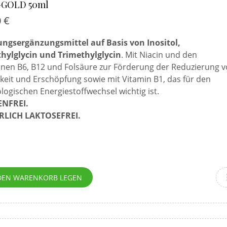
GOLD 50ml
0
€
ngsergänzungsmittel auf Basis von Inositol,
hylglycin und Trimethylglycin
. Mit Niacin und den
inen B6, B12 und Folsäure zur Förderung der Reduzierung 
eit und Erschöpfung sowie mit Vitamin B1, das für den
logischen Energiestoffwechsel wichtig ist.
NFREI.
LICH LAKTOSEFREI.
DEN WARENKORB LEGEN